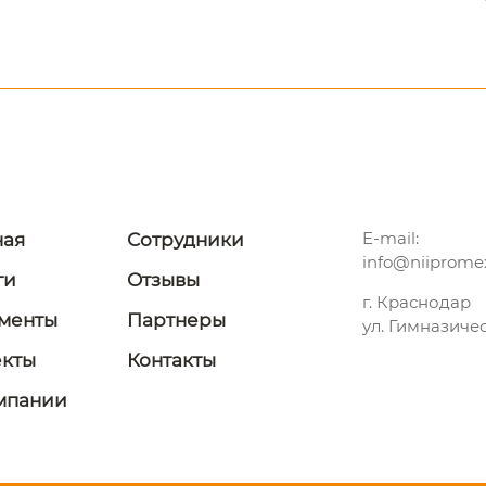
E-mail:
ная
Сотрудники
info@niipromex
ги
Отзывы
г. Краснодар
менты
Партнеры
ул. Гимназиче
кты
Контакты
мпании